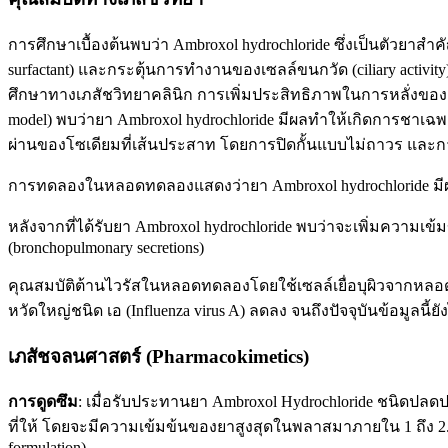
การศึกษาเบื้องต้นพบว่า Ambroxol hydrochloride ซึ่งเป็นตัวยาส
surfactant) และกระตุ้นการทำงานของเซลล์ขนกวัด (ciliary activit
ศึกษาทางเภสัชวิทยาคลินิก การเพิ่มประสิทธิภาพในการหลั่งขอ
model) พบว่ายา Ambroxol hydrochloride มีผลทำให้เกิดการชาเฉ
ผ่านของโซเดียมที่เส้นประสาท โดยการปิดกั้นแบบไม่ถาวร และก
การทดลองในหลอดทดลองแสดงว่ายา Ambroxol hydrochloride มีผลลด
หลังจากที่ได้รับยา Ambroxol hydrochloride พบว่าจะเพิ่มความเข
(bronchopulmonary secretions)
คุณสมบัติต้านไวรัสในหลอดทดลองโดยใช้เซลล์เยื่อบุผิวจากหล
หวัดใหญ่ชนิด เอ (Influenza virus A) ลดลง จนถึงปัจจุบันข้อมูลนี
เภสัชจลนศาสตร์ (Pharmacokimetics)
การดูดซึม
: เมื่อรับประทานยา Ambroxol Hydrochloride ชนิดปล
ที่ให้ โดยจะมีความเข้มข้นของยาสูงสุดในพลาสมาภายใน 1 ถึง 2.5 
formulation)