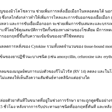
ำคัญของมิวโคโซลวาน ช่วยเพิ่มการหลั่งเยื่อเมือกในหลอดลมได้ นอก
y) ซึ่งกลไกดังกล่าวทำให้เพิ่มการไหลและการขับออกของเยื่อเมือก (mu
งเหลว และการขับเยื่อเมือกออก จะช่วยเพิ่มการขับเสมหะและบรรเ
พาะที่โดยใช้คุณสมบัติการปิดกั้นช่องทางผ่านของโซเดียม มีการท
ารออกฤทธิ์ขึ้นกับความเข้มข้นของยาที่ใช้ทดสอบ
การหลั่งของ Cytokine รวมทั้งลดจำนวนของ tissue-bound mononuc
้มข้นของยาปฏิชีวนะบางชนิด (เช่น amoxycillin, cefuroxine และ e
อดลมของมนุษย์พบการแบ่งตัวของรีโนไวรัส (RV 14) ลดลง และในโม
้ยังไม่แสดงให้เห็นถึงความสัมพันธ์ทางคลินิกแต่อย่างใด
ดปล่อยตัวยาทันทีในขนาดที่อยู่ในช่วงการรักษา ยาจะถูกดูดซึมอย
ชั่วโมง หลังจากการรับประทานยาชนิดที่ออกฤทธิ์ทันที และหลัง 6.5 