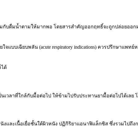
อมกับดื่มน้ำตามให้มากพอ โดยสารสำคัญออกฤทธิ์จะถูกปล่อยออกมาจ
แบบเฉียบพลัน (acute respiratory indications) ควรปรึกษาแพทย์
ได้
ป็นเวลาที่ใกล้กับมื้อต่อไป ให้ข้ามไปรับประทานยามื้อต่อไปได้เลย
งและเนื้อเยื่อชั้นใต้ผิวหนัง ปฏิกิริยาแอนาฟิแล็กซิส ซึ่งรวมไปถ