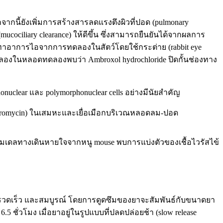
จากนี้ยังเพิ่มการสร้างสารลดแรงตึงผิวที่ปอด (pulmonary
cociliary clearance) ให้ดีขึ้น ซึ่งสามารถยืนยันได้จากผลการ
ทาอาการไอจากการทดลองในสัตว์โดยใช้กระต่าย (rabbit eye
ดลองในหลอดทดลองพบว่า Ambroxol hydrochloride ปิดกั้นช่องทาง
lear และ polymorphonuclear cells อย่างมีนัยสำคัญ
rythromycin) ในเสมหะและเยื่อเมือกบริเวณหลอดลม-ปอด
เดลทางเดินหายใจจากหนู mouse พบการแบ่งตัวของเชื้อไวรัสไข้
่างรวดเร็ว และสมบูรณ์ โดยการดูดซึมของยาจะสัมพันธ์กับขนาดยา
ชั่วโมง เมื่อยาอยู่ในรูปแบบที่ปลดปล่อยช้า (slow release