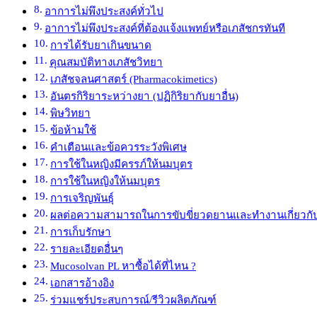
อาการไม่พึงประสงค์ทั่วไป
อาการไม่พึงประสงค์ที่ต้องแจ้งแพทย์หรือเภสัชกรทันที
การได้รับยาเกินขนาด
คุณสมบัติทางเภสัชวิทยา
เภสัชจลนศาสตร์ (Pharmacokimetics)
อันตรกิริยาระหว่างยา (ปฏิกิริยากับยาอื่น)
พิษวิทยา
ข้อห้ามใช้
คำเตือนและข้อควรระวังพิเศษ
การใช้ในหญิงมีครรภ์ให้นมบุตร
การใช้ในหญิงให้นมบุตร
การเจริญพันธุ์
ผลต่อความสามารถในการขับขี่ยวดยานและทำงานเกี่ยวกับเ
การเก็บรักษา
รายละเอียดอื่นๆ
Mucosolvan PL หาซื้อได้ที่ไหน ?
เอกสารอ้างอิง
ร่วมแชร์ประสบการณ์/รีวิวผลิตภัณฑ์